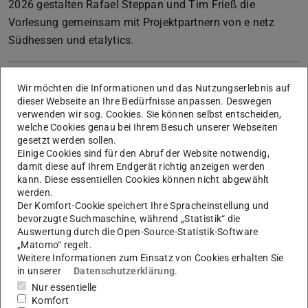
2026 gestalten Rafael Steppan und Tim Frieß die
Vorlesung gemeinsam mit Projektpartnern von e netz
Südhessen und etalytics.
2. Forschungsergebnisse und
Wir möchten die Informationen und das Nutzungserlebnis auf
Veröffentlichungen
dieser Webseite an Ihre Bedürfnisse anpassen. Deswegen
verwenden wir sog. Cookies. Sie können selbst entscheiden,
welche Cookies genau bei Ihrem Besuch unserer Webseiten
gesetzt werden sollen.
3. Veranstaltungen
Einige Cookies sind für den Abruf der Website notwendig,
damit diese auf Ihrem Endgerät richtig anzeigen werden
Folgende Veranstaltungen des Fachgebiets E5 und
kann. Diese essentiellen Cookies können nicht abgewählt
unserer energie- und elektrotechnischen Partner können
werden.
Der Komfort-Cookie speichert Ihre Spracheinstellung und
bereits vorgemerkt werden:
bevorzugte Suchmaschine, während „Statistik“ die
Vorlesungsangebot SoSe 2026. Bitte beachten Sie, dass
Auswertung durch die Open-Source-Statistik-Software
„Matomo“ regelt.
sich auch kurzfristig noch Änderungen ergeben können,
Weitere Informationen zum Einsatz von Cookies erhalten Sie
die über die Plattformen TUCaN bzw. moodle bekannt
in unserer
Datenschutzerklärung
.
gegeben werden.
Nur essentielle
Komfort