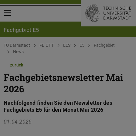
Menü öffnen
Fachgebiet E5
Sie befinden sich hier:
TU Darmstadt
FB ETiT
EES
E5
Fachgebiet
News
zurück
Fachgebietsnewsletter Mai
2026
Nachfolgend finden Sie den Newsletter des
Fachgebiets E5 für den Monat Mai 2026
01.04.2026