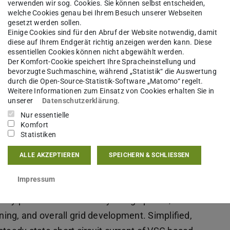
verwenden wir sog. Cookies. Sie können selbst entscheiden,
welche Cookies genau bei Ihrem Besuch unserer Webseiten
gesetzt werden sollen.
Einige Cookies sind für den Abruf der Website notwendig, damit
diese auf Ihrem Endgerät richtig anzeigen werden kann. Diese
essentiellen Cookies können nicht abgewählt werden.
generation increases the mismatch between
Der Komfort-Cookie speichert Ihre Spracheinstellung und
bevorzugte Suchmaschine, während „Statistik“ die Auswertung
onsumed, creating a need for efficient and
durch die Open-Source-Statistik-Software „Matomo“ regelt.
Weitere Informationen zum Einsatz von Cookies erhalten Sie in
age direct current (HVDC) transmission is well
unserer
Datenschutzerklärung
.
er controllability. While HVDC systems are mainly
Nur essentielle
ystems are expected to include meshed multi-
Komfort
Statistiken
flexibility. However, the short-circuit behavior is
h systems, DC circuit breakers are used to
ALLE AKZEPTIEREN
SPEICHERN & SCHLIESSEN
he grid in operation. The short-circuit currents in
Impressum
ect to consider for system planning and design.
 key parameter in the early design phase, as it
ng, and overall grid development. Simplified,