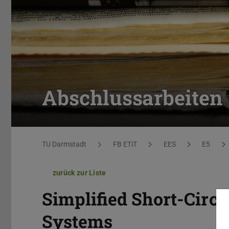
Abschlussarbeiten
Sie befinden sich hier:
TU Darmstadt
FB ETiT
EES
E5
zurück zur Liste
Simplified Short-Circ
Systems