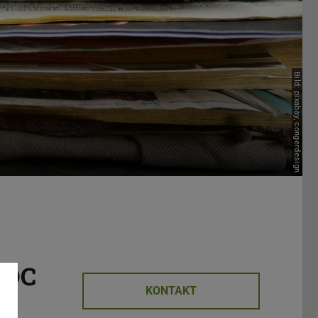
Bild: pixabay, congerdesign
HVDC
KONTAKT