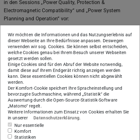
in den Sessions „Power Quality, Protection &
Electromagnetic Compatibility“ und „Power System
Planning and Operation“ vor:
C. Schweinsberg, J. Hanson, “Method for determining
Wir möchten die Informationen und das Nutzungserlebnis auf
background distortion of a real MV-network based on
dieser Webseite an Ihre Bedürfnisse anpassen. Deswegen
measured data,” International Conference on Power
verwenden wir sog. Cookies. Sie können selbst entscheiden,
welche Cookies genau bei Ihrem Besuch unserer Webseiten
System Technology (POWERCON), 2022.
gesetzt werden sollen.
S. Choudhury, Q. Bonet, X. Xiao, J. Hanson, “Influence
Einige Cookies sind für den Abruf der Website notwendig,
of DC Network Structure on the Optimal Power Flow of
damit diese auf Ihrem Endgerät richtig anzeigen werden
kann. Diese essentiellen Cookies können nicht abgewählt
Hybrid AC-DC Transmission Grids”, International
werden.
Conference on Power System Technology
Der Komfort-Cookie speichert Ihre Spracheinstellung und
(POWERCON), 2022.
bevorzugte Suchmaschine, während „Statistik“ die
Auswertung durch die Open-Source-Statistik-Software
„Matomo“ regelt.
Weitere Informationen zum Einsatz von Cookies erhalten Sie
3. Veranstaltungen
in unserer
Datenschutzerklärung
.
Nur essentielle
Folgende Veranstaltungen des Fachgebiets E5 und
Komfort
unserer energie- und elektrotechnischen Partner
Statistiken