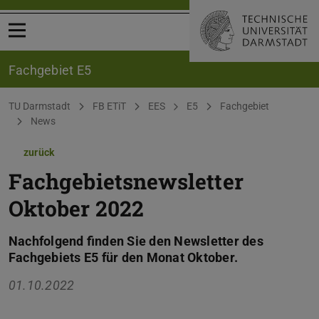
Menü öffnen
Fachgebiet E5
Sie befinden sich hier:
TU Darmstadt
FB ETiT
EES
E5
Fachgebiet
News
zurück
Fachgebietsnewsletter
Oktober 2022
Nachfolgend finden Sie den Newsletter des
Fachgebiets E5 für den Monat Oktober.
01.10.2022