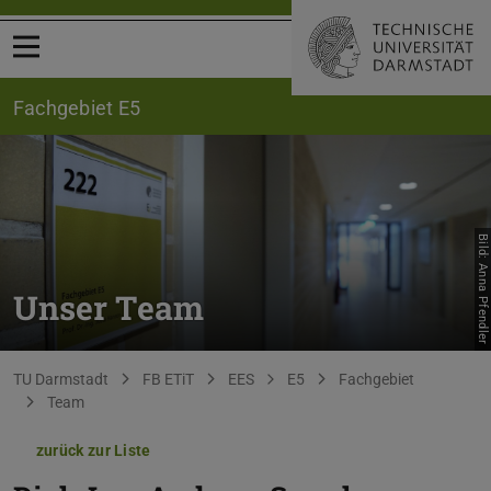
Menü öffnen
Fachgebiet E5
Bild: Anna Pfendler
Unser Team
Sie befinden sich hier:
TU Darmstadt
FB ETiT
EES
E5
Fachgebiet
Team
zurück zur Liste