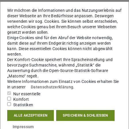
Wir möchten die Informationen und das Nutzungserlebnis auf
dieser Webseite an Ihre Bedürfnisse anpassen. Deswegen
Kontaktformular für
verwenden wir sog. Cookies. Sie können selbst entscheiden,
welche Cookies genau bei Ihrem Besuch unserer Webseiten
Abschlussarbeiten
gesetzt werden sollen.
Hier finden Sie das Kontaktformular
Einige Cookies sind für den Abruf der Website notwendig,
damit diese auf Ihrem Endgerät richtig anzeigen werden
kann. Diese essentiellen Cookies können nicht abgewählt
werden.
Offene Abschlussarbeiten
Der Komfort-Cookie speichert Ihre Spracheinstellung und
bevorzugte Suchmaschine, während „Statistik“ die
Auswertung durch die Open-Source-Statistik-Software
„Matomo“ regelt.
Simplified Short-Circuit Calculation in Meshed
Weitere Informationen zum Einsatz von Cookies erhalten Sie
HVDC Systems
in unserer
Datenschutzerklärung
.
03.06.2026
Nur essentielle
Masterarbeit
Komfort
Statistiken
The continued growth of renewable energy generation increases
the mismatch between where and when electricity is produced
ALLE AKZEPTIEREN
SPEICHERN & SCHLIESSEN
and consumed, creating a need for efficient and flexible
transmission technologies. High-voltage direct current (HVDC)
Impressum