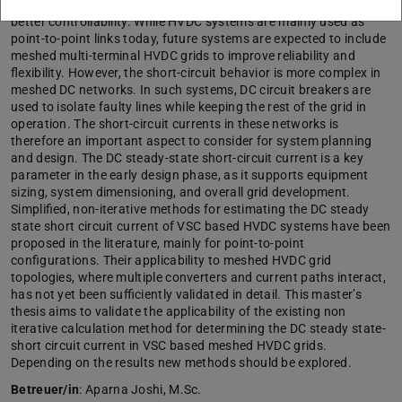
transmission is well suited for this due to its low losses and
better controllability. While HVDC systems are mainly used as
point-to-point links today, future systems are expected to include
meshed multi-terminal HVDC grids to improve reliability and
flexibility. However, the short-circuit behavior is more complex in
meshed DC networks. In such systems, DC circuit breakers are
used to isolate faulty lines while keeping the rest of the grid in
operation. The short-circuit currents in these networks is
therefore an important aspect to consider for system planning
and design. The DC steady-state short-circuit current is a key
parameter in the early design phase, as it supports equipment
sizing, system dimensioning, and overall grid development.
Simplified, non-iterative methods for estimating the DC steady
state short circuit current of VSC based HVDC systems have been
proposed in the literature, mainly for point-to-point
configurations. Their applicability to meshed HVDC grid
topologies, where multiple converters and current paths interact,
has not yet been sufficiently validated in detail. This master’s
thesis aims to validate the applicability of the existing non
iterative calculation method for determining the DC steady state-
short circuit current in VSC based meshed HVDC grids.
Depending on the results new methods should be explored.
Betreuer/in
: Aparna Joshi, M.Sc.