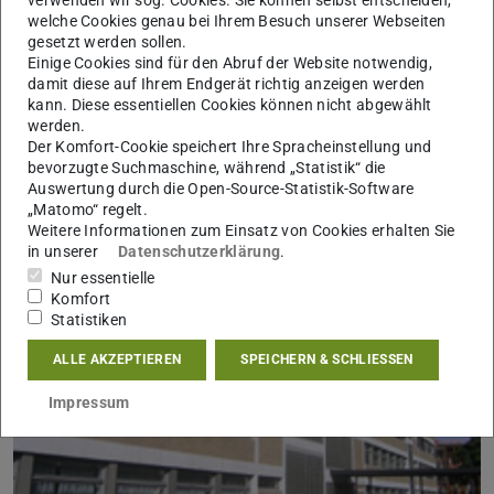
welche Cookies genau bei Ihrem Besuch unserer Webseiten
gesetzt werden sollen.
Einige Cookies sind für den Abruf der Website notwendig,
damit diese auf Ihrem Endgerät richtig anzeigen werden
kann. Diese essentiellen Cookies können nicht abgewählt
Fachgebietsnewsletter März 2026
werden.
Der Komfort-Cookie speichert Ihre Spracheinstellung und
01.02.2026
bevorzugte Suchmaschine, während „Statistik“ die
Nachfolgend finden Sie den Newsletter des Fachgebiets E5 für
Auswertung durch die Open-Source-Statistik-Software
den Monat März 2026
„Matomo“ regelt.
Weitere Informationen zum Einsatz von Cookies erhalten Sie
in unserer
Datenschutzerklärung
.
Nur essentielle
Komfort
Statistiken
ALLE AKZEPTIEREN
SPEICHERN & SCHLIESSEN
Impressum