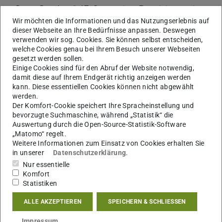
Droop-Regelung
“, 17. Symposium Energieinnovation
(EnInnov), Graz, Österreich, 2024.
Wir möchten die Informationen und das Nutzungserlebnis auf
dieser Webseite an Ihre Bedürfnisse anpassen. Deswegen
M. Schwenke, D. Nickel, J. Hanson
, „
Zentrales
verwenden wir sog. Cookies. Sie können selbst entscheiden,
Regelungskonzept zum Engpassmanagement im
welche Cookies genau bei Ihrem Besuch unserer Webseiten
gesetzt werden sollen.
Verteilnetz mittels gemischt-ganzzahliger nichtlinearer
Einige Cookies sind für den Abruf der Website notwendig,
Optimierung
“, 17. Symposium Energieinnovation
damit diese auf Ihrem Endgerät richtig anzeigen werden
(EnInnov), Graz, Österreich, 2024.
kann. Diese essentiellen Cookies können nicht abgewählt
werden.
A. Pfendler, L. Jung, J. Hanson
,
Der Komfort-Cookie speichert Ihre Spracheinstellung und
„
Randnetzmodellierung für dynamische
bevorzugte Suchmaschine, während „Statistik“ die
Frequenzuntersu-chungen im Verteilnetz
“, 17.
Auswertung durch die Open-Source-Statistik-Software
„Matomo“ regelt.
Symposium Energieinnovation (EnInnov), Graz,
Weitere Informationen zum Einsatz von Cookies erhalten Sie
Österreich, 2024.
in unserer
Datenschutzerklärung
.
Nur essentielle
Komfort
3. Veranstaltungen
Statistiken
Folgende Termine für Klausuren am Fachgebiet können
ALLE AKZEPTIEREN
SPEICHERN & SCHLIESSEN
bereits vorgemerkt werden. Bitte beachten Sie, dass sich
Impressum