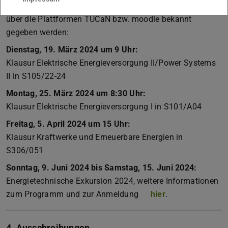
auch kurzfristig noch Änderungen ergeben können, die
über die Plattformen TUCaN bzw. moodle bekannt
gegeben werden:
Dienstag, 19. März 2024 um 9 Uhr:
Klausur Elektrische Energieversorgung II/Power Systems
II in S105/22-24
Montag, 25. März 2024 um 8:30 Uhr:
Klausur Elektrische Energieversorgung I in S101/A04
Freitag, 5. April 2024 um 15 Uhr:
Klausur Kraftwerke und Erneuerbare Energien in
S306/051
Sonntag, 9. Juni 2024 bis Samstag, 15. Juni 2024:
Energietechnische Exkursion 2024, weitere Informationen
zum Programm und zur Anmeldung
hier
.
4. Ausschreibungen