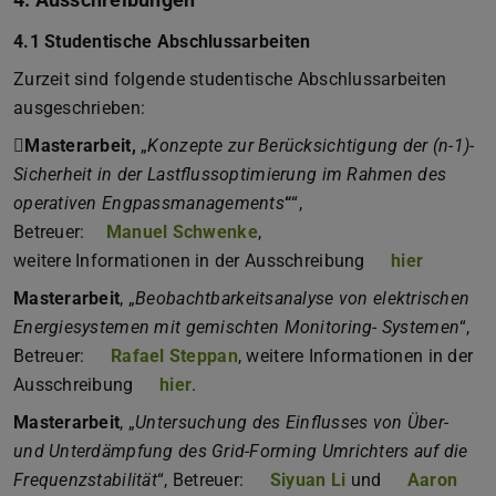
4.1 Studentische Abschlussarbeiten
Zurzeit sind folgende studentische Abschlussarbeiten
ausgeschrieben:
Masterarbeit,
„
Konzepte zur Berücksichtigung der (n-1)-
Sicherheit in der Lastflussoptimierung im Rahmen des
operativen Engpassmanagements
“
“,
Betreuer:
Manuel Schwenke
,
weitere Informationen in der Ausschreibung
hier
(PDF-Dat
(wird in
Masterarbeit
, „
Beobachtbarkeitsanalyse von elektrischen
Energiesystemen mit gemischten Monitoring- Systemen
“,
Betreuer:
Rafael Steppan
, weitere Informationen in der
Ausschreibung
hier
.
Masterarbeit
, „
Untersuchung des Einflusses von Über-
und Unterdämpfung des Grid-Forming Umrichters auf die
Frequenzstabilität
“, Betreuer:
Siyuan Li
und
Aaron