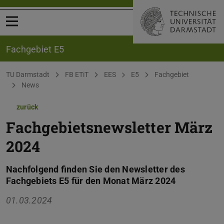
Menü öffnen
Fachgebiet E5
Sie befinden sich hier:
TU Darmstadt
FB ETiT
EES
E5
Fachgebiet
News
zurück
Fachgebietsnewsletter März
2024
Nachfolgend finden Sie den Newsletter des
Fachgebiets E5 für den Monat März 2024
01.03.2024