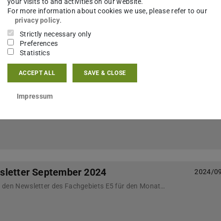
your visits to and activities on our website.
sletter November 2024
2024/1
For more information about cookies we use, please refer to our
privacy policy
.
Nachfolgend finden Sie den Newsletter des Fachgebiets E5 für den Monat November 2024
Strictly necessary only
Preferences
Statistics
ACCEPT ALL
SAVE & CLOSE
sletter Oktober 2024
2024/1
Impressum
Nachfolgend finden Sie den Newsletter des Fachgebiets E5 für den Monat Oktober 2024
sletter September 2024
2024/0
Nachfolgend finden Sie den Newsletter des Fachgebiets E5 für den Monat September 2024