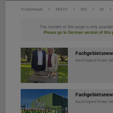
You are here:
TU Darmstadt
FB ETiT
EES
E5
The content of this page is only availab
Please go to German version of this
Fachgebietsnews
Fachgebietsnews