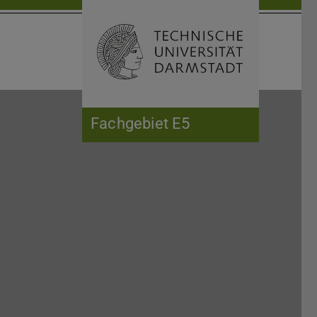
Open search 
Home of 
Fachgebiet E5