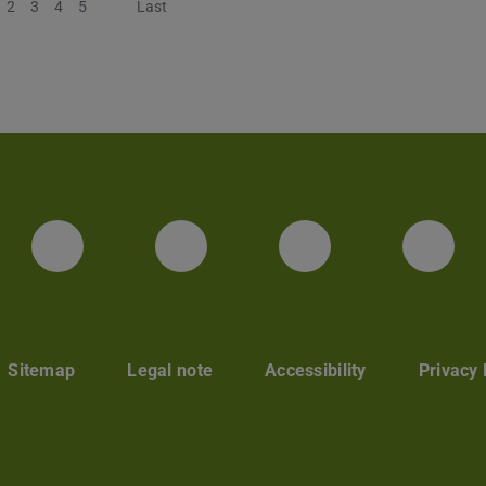
2
3
4
5
Next
Last
Facebook
Twitter
LinkedIn
You
Sitemap
Legal note
Accessibility
Privacy 