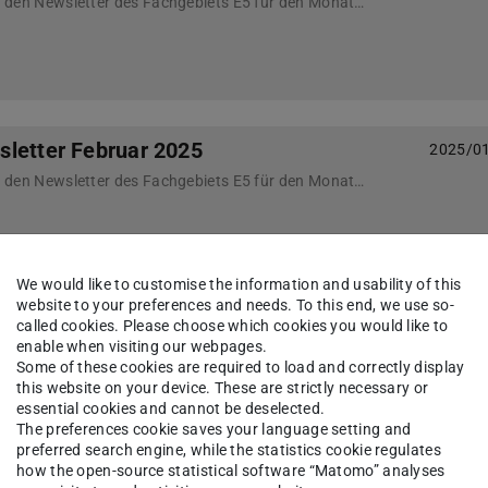
Nachfolgend finden Sie den Newsletter des Fachgebiets E5 für den Monat März 2025
letter Februar 2025
2025/0
Nachfolgend finden Sie den Newsletter des Fachgebiets E5 für den Monat Februar 2025
We would like to customise the information and usability of this
website to your preferences and needs. To this end, we use so-
sletter Dezember 2024
called cookies. Please choose which cookies you would like to
2024/1
enable when visiting our webpages.
Nachfolgend finden Sie den Newsletter des Fachgebiets E5 für den Monat Dezember 2024
Some of these cookies are required to load and correctly display
this website on your device. These are strictly necessary or
essential cookies and cannot be deselected.
The preferences cookie saves your language setting and
preferred search engine, while the statistics cookie regulates
how the open-source statistical software “Matomo” analyses